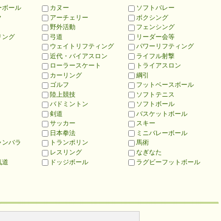
ーボール
カヌー
ソフトバレー
ク
アーチェリー
ボクシング
野外活動
フェンシング
リング
弓道
リーダー会等
ウェイトリフティング
パワーリフティング
近代・バイアスロン
ライフル射撃
ローラースケート
トライアスロン
カーリング
綱引
ゴルフ
フットベースボール
陸上競技
ソフトテニス
バドミントン
ソフトボール
剣道
バスケットボール
サッカー
スキー
日本拳法
ミニバレーボール
ャンバラ
トランポリン
馬術
レスリング
なぎなた
気道
ドッジボール
ラグビーフットボール