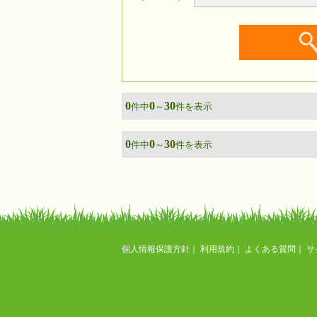
0
0
30
件中
～
件を表示
0
0
30
件中
～
件を表示
個人情報保護方針
｜
利用規約
｜
よくある質問
｜
サ