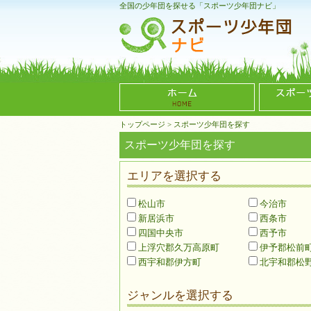
全国の少年団を探せる「スポーツ少年団ナビ」
トップページ
>
スポーツ少年団を探す
スポーツ少年団を探す
エリアを選択する
松山市
今治市
新居浜市
西条市
四国中央市
西予市
上浮穴郡久万高原町
伊予郡松前
西宇和郡伊方町
北宇和郡松
ジャンルを選択する