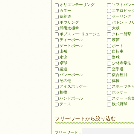
オリエンテーリング
ソフトバレ
カヌー
エアロビッ
銃剣道
セーリング
ボウリング
バトントワ
武術太極拳
太鼓
ボブスレー･リュージュ
クレー射撃
ティーボール
鼓笛
ゲートボール
ボート
山岳
自転車
水泳
野球
卓球
少林寺拳法
柔道
空手道
バレーボール
複合種目
その他
体操
アイスホッケー
スポーツチ
相撲
ホッケー
ハンドボール
スケート合
テニス
軟式野球
フリーワードから絞り込む
フリーワード：