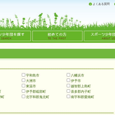
よくある質問
宇和島市
八幡浜市
大洲市
伊予市
東温市
越智郡上島町
町
伊予郡砥部町
喜多郡内子町
野町
北宇和郡鬼北町
南宇和郡愛南町